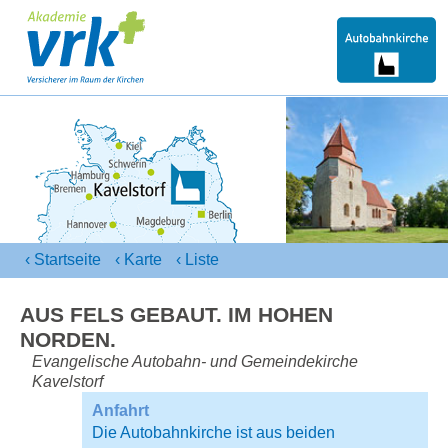
‹ Startseite
‹
Karte
‹
Liste
AUS FELS GEBAUT.
IM HOHEN
NORDEN.
Evangelische Autobahn- und Gemeindekirche
Kavelstorf
Anfahrt
Die Autobahnkirche ist aus beiden